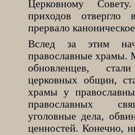
Церковному Совету
приходов отвергло 
прервало каноническое
Вслед за этим нач
православные храмы. 
обновленцев, стал
церковных общин, ст
храмы у православны
православных свящ
уголовные дела, обв
ценностей. Конечно, н