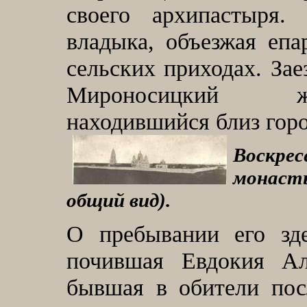
своего архипастыря
владыка, объезжая еп
сельских приходах. Зае
Мироносицкий ж
находившийся близ гор
Воскрес
монас
общий вид).
О пребывании его зде
почившая Евдокия Ал
бывшая в обители пос