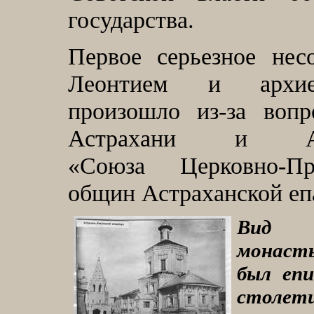
государства.
Первое серьезное нес
Леонтием и архие
произошло из-за вопр
Астрахани и Аст
«Союза Церковно-Пр
общин Астраханской еп
Вид И
монаст
был еп
столети