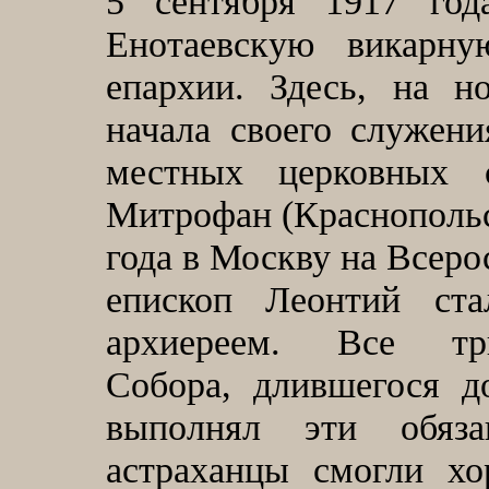
5
сентября 1917 год
Енотаевскую викарну
епархии.
Здесь, на н
начала своего служени
местных церковных 
Митрофан (Краснопольс
года в Москву на Всер
епископ Леонтий ст
архиереем. Все тр
Собора, длившегося д
выполнял эти обяз
астраханцы смогли х