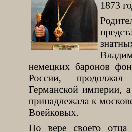
1873 го
Род
пред
знатн
Влади
немецких баронов фон
России, продолжал
Германской империи, а
принадлежала к москов
Воейковых.
По вере своего отца