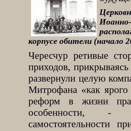
Церков
Иоанно
распол
корпусе обители
(
начало 20
Чересчур ретивые сто
приходов, прикрываясь
развернули целую комп
Митрофана «как ярого
реформ в жизни пра
особенности, -
самостоятельности пр