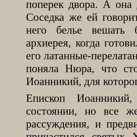
поперек двора. А она 
Соседка же ей говори
него белье вешать 
архиерея, когда готов
его латанные-перелата
поняла Нюра, что ст
Иоанникий, для которог
Епископ Иоанникий
состоянии, но все ж
рассуждения, и предв
причастился святых 