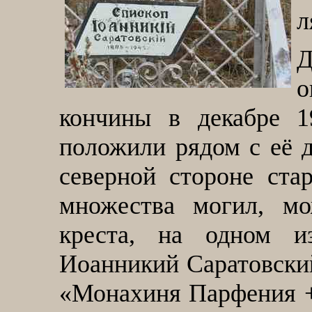
л
Д
о
кончины в декабре 
положили рядом с её д
северной стороне ста
множества могил, м
креста, на одном и
Иоанникий Саратовский
«Монахиня Парфения + 