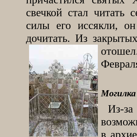
свечкой стал читать 
силы его иссякли, о
дочитать. Из закрытых
отошел
Февраля
Могилка
Из-за
возможн
в архи