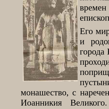
времен
еписко
Его ми
и родо
города 
проход
поприщ
пусты
монашество, с нарече
Иоанникия Великого