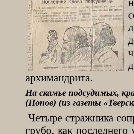
с
л
д
ч
архимандрита.
На скамье подсудимых, к
(Попов)
(
из газеты «Тверск
Четыре стражника сопр
грубо, как последнего