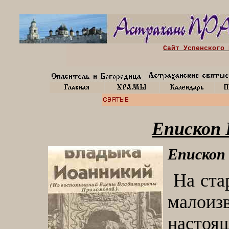
Сайт Успенского 
Епископ 
Епископ
На ста
малоизв
насто