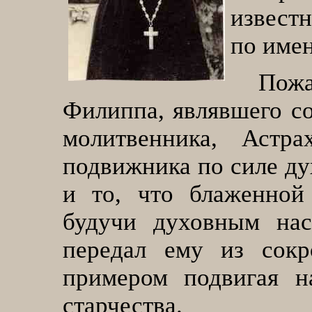
извест
по име
Пож
Филиппа, являвшего со
молитвенника, Астра
подвижника по силе ду
и то, что блаженной 
будучи духовным нас
передал ему из сокр
примером подвигая н
старчества.