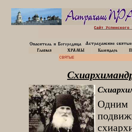
Сайт Успенского 
Схиархимандр
Схиархи
Одним
подвиж
схиарх