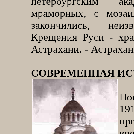
петербургским а
мраморных, с мозаи
закончились, неиз
Крещения Руси - хра
Астрахани. - Астрахань,
СОВРЕМЕННАЯ ИС
По
19
пр
вр