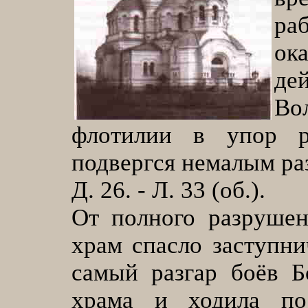
ра
ок
де
Во
флотилии в упор р
подвергся немалым раз
Д. 26. - Л. 33 (об.).
От полного разрушен
храм спасло заступн
самый разгар боёв Б
храма и ходила по