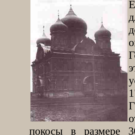
Е
д
д
Г
у
Г
о
покосы в размере 3