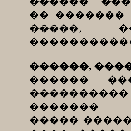
������ ���
�� �������
�����, �
����������
������, ����
������ ��
���������
������� �
����� �����