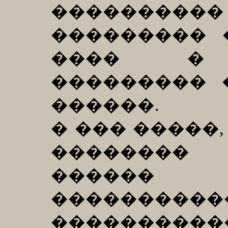
���������
��������� 
���� � 
��������� 
������.
� ��� �����,
�������� 
������
������
����������