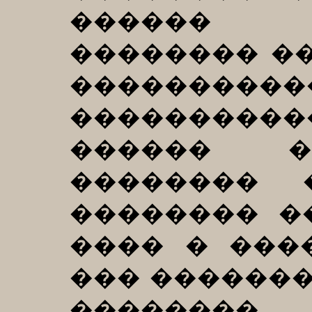
������ �
�������� ��
��������
��������
������ �
�������� 
�������� �
���� � ���
��� ������
��������.