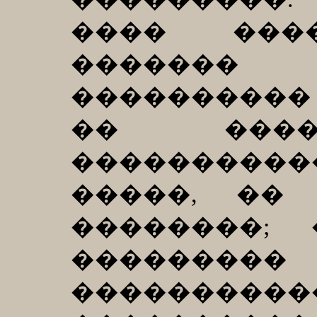
���� ����
������
���������� 
�� ����
����������
�����, ��
��������;
�������
����������