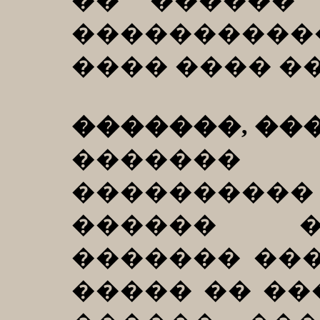
�� ������ 
���������
���� ���� �
�������, ���
�������
���������� 
������ �
������� ���
����� �� ��