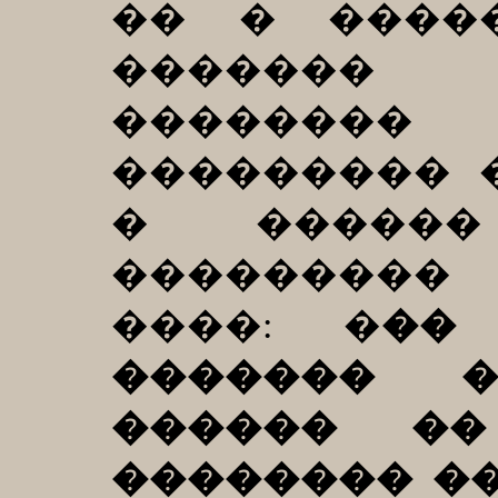
�� � ����
������� 
�������
��������� 
� ������
��������
����: �
��
������� 
������ �
�������� ��