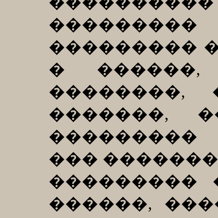
�������
�������
��������� 
� ������
��������,
�������, 
���������
��� �������
��������� 
������, ��