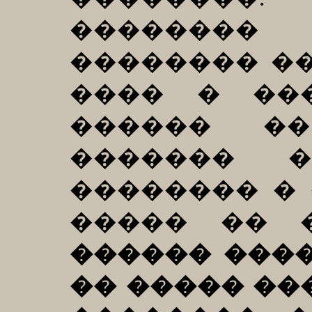
�������
�������� ��
���� � ��
������ ��
������� �
�������� �
����� �� 
������ ����
�� ����� ��