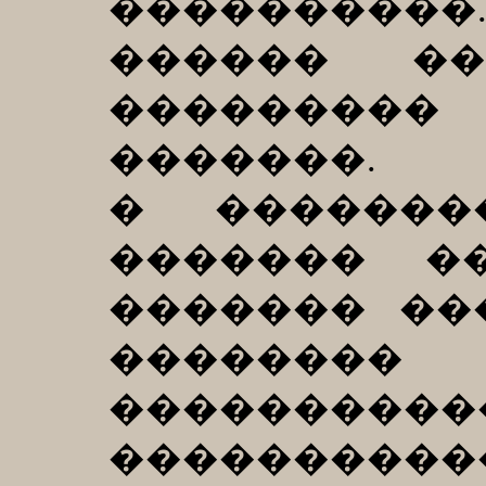
����������
������ ��
���������
�������.
� �������
������� �
������� ��
�������
����������
���������