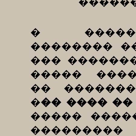
������
� �����
�������� �
��� ������
����� ���
�� �������
�
�� ���� ��
����� ����
���������