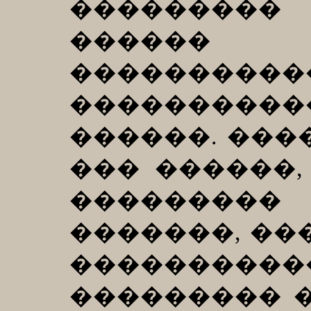
��������
������ 
����������
��������
������. ���
��� ������,
���������
�������, ��
����������
��������� �