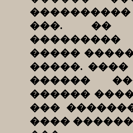
���������
���. �� 
���������
����� ����
�����. ����
������ ��
������ ���
��� �������
���� ������