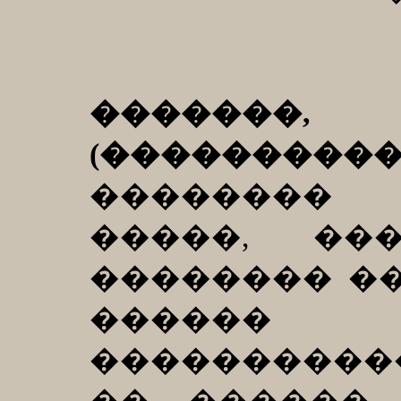
������
(����������
��������
�����, ��
�������� ��
������
���������