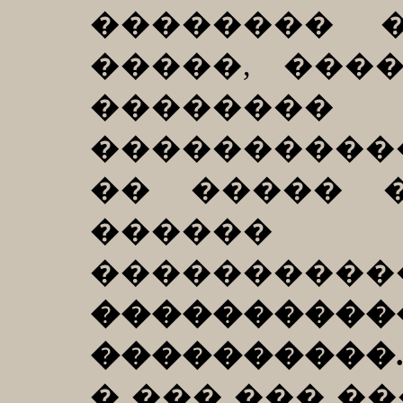
�������� 
�����, ���
�������
�����������
�� ����� 
������ 
�������
�����������
����������
� ��� ��� �