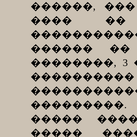
������, ��
���� ��
�����������
������ ��
��������, 3
�������
�������
���������.
����� ���
����� ���