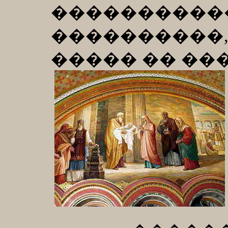
����������
���������
����� �� ��