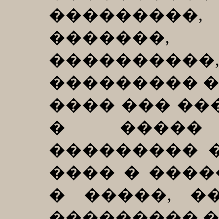
��������
�������
����������
��������� �
���� ��� ��
� �����
��������� 
���� � ����
� �����, �
��������� �