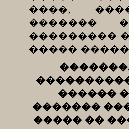
����, ��
������� �
��������� �
����� �����
�������
���������� 
������ �
������� ���
����� �� ��