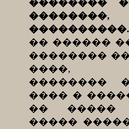
�������� �
�������
����������
�� ������ �
�������� �
����, �
�������� 
���� � ����
�� ����� 
����� �����