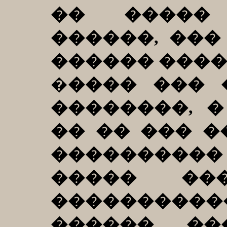
�� �����
������, ���
������ ����
�
���� ��� 
��������, 
�� �� ��� �
���������
����� ��
���������
������ ��