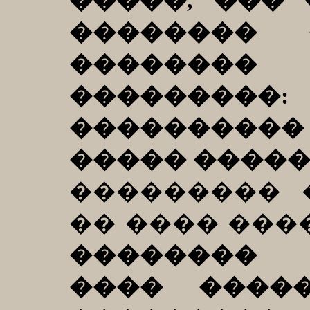
�����, ���
�������� 
�������
�������
����������
����� �����
��������� 
�� ���� ���
�������� 
���� ����