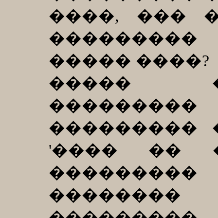
����, ��� 
��������
����� ����?
����� �
��������
��������� 
'���� �� 
�������
�������
���������.