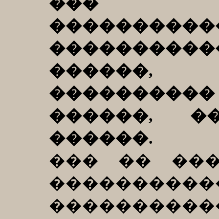
��� ��
��������
��������
������,
���������
������, �
������.
��� �� ��
��������
�������