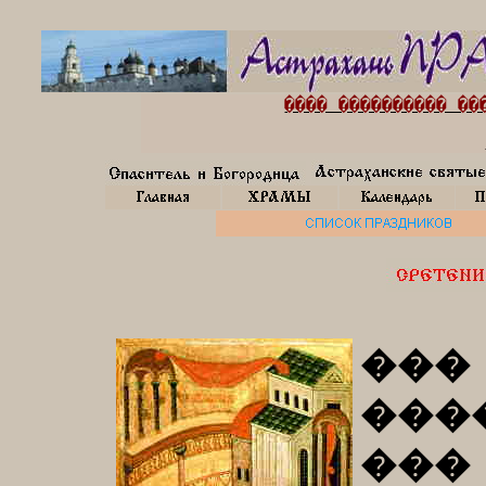
���� ���������� ��
���
���
���