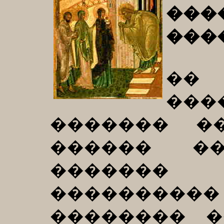
��
���
�
��
������� �
������ ��
�������
����������
�������� �