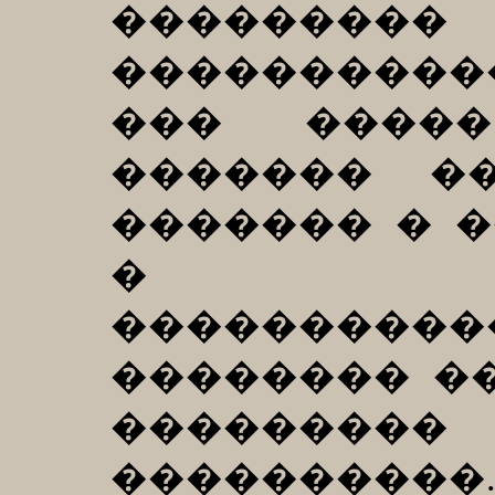
��������� 
����������
��� �����
������� �
������� � 
�
����������
�������� �
���������
����������