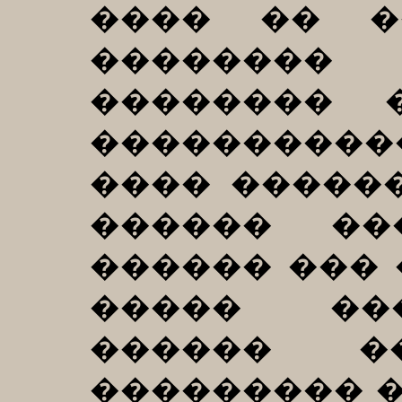
���� �� �
��������
�������� 
����������
���� ������
������ ��
������ ��� 
����� ��
������ �
��������� �