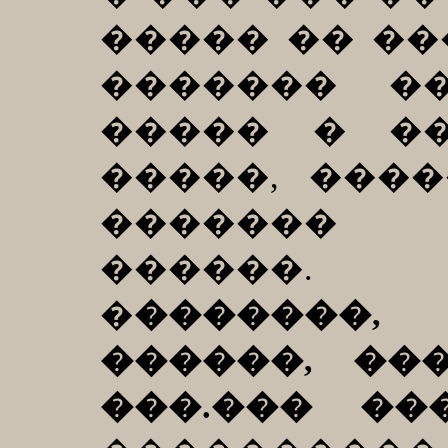
����� �� ��
������� �
����� � �
�����, ���
������� �
������.
�
�������,
������, ��
���.��� �