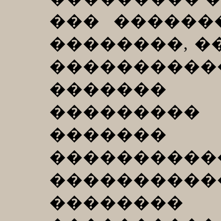
��� �������
��������, �
��������
������� 
���������
�������
�������
����������
����