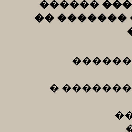
������ ���
�� �������
������
� �������
�