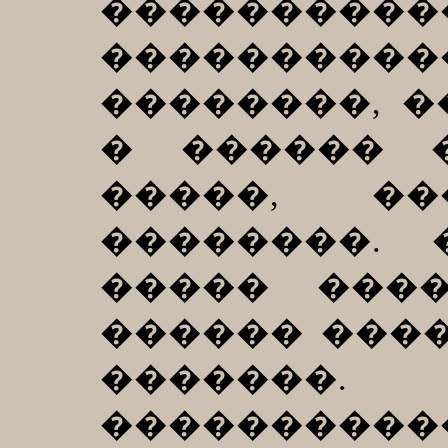
����������
���������
��������, �
� ������ 
�����, ��
��������.
����� ���
������ ����
�������.
���������