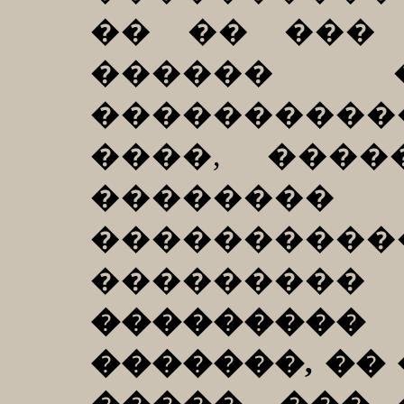
�� �� ��� 
������ 
���������
����, ���
�������
���������
��������
���������
�������, ��