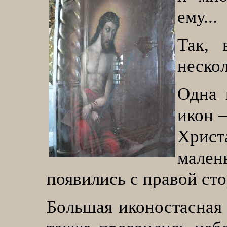
ему...
Так, 
неско
Одна 
икон –
Христ
мален
появились с правой с
Большая иконостасная