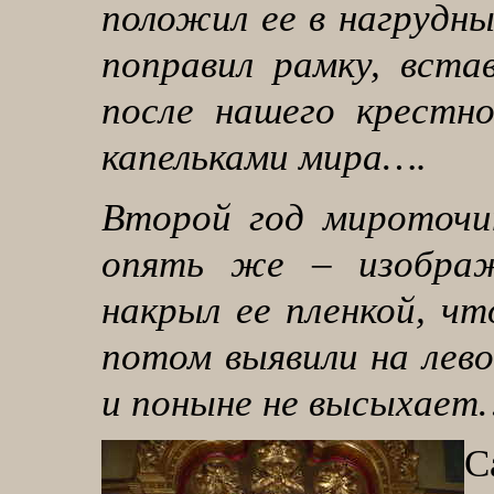
положил ее в нагрудны
поправил рамку, вста
после нашего крестно
капельками мира….
Второй год мироточит
опять же – изображ
накрыл ее пленкой, чт
потом выявили на лев
и поныне не высыхает
С