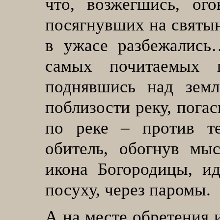
что, возжегшись, ого
посягнувших на святын
в ужасе разбежались
самых почитаемых п
поднявшись над земл
поблизости реку, пога
по реке – против т
обитель, обогнув мы
икона Богородицы, ид
посуху, через паромы.
А на месте обретения 