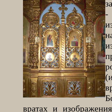
з
-
и
н
и
п
р
(
в
Б
вратах и изображения