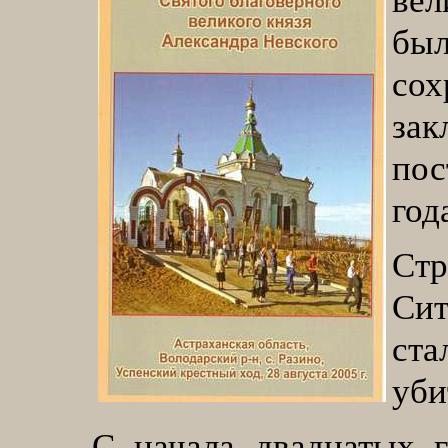
вел
бы
со
зак
пос
год
Ст
Сит
ста
уби
С начала двадцатых г