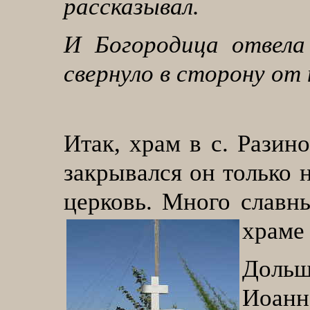
рассказывал.
И Богородица отвела 
свернуло в сторону от
Итак, храм в с. Разино
закрывался он только н
церковь. Много славн
храме
Дольш
Иоанн