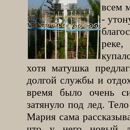
всем 
- утон
благо
реке,
купал
хотя матушка предлаг
долгой службы и отдох
время было очень си
затянуло под лед. Тел
Мария сама рассказывал
что у него новый д