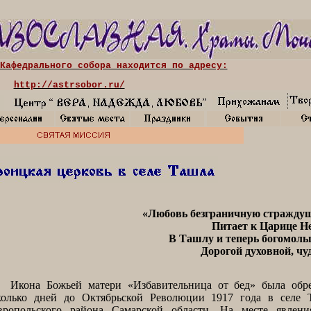
Кафедрального собора находится по адресу:
http://astrsobor.ru/
«Любовь безграничную стражду
Питает к Царице Не
В Ташлу и теперь богомоль
Дорогой духовной, чу
на Божьей матери «Избавительница от бед» была обре
колько дней до Октябрьской Революции 1917 года в сел
вропольского района Самарской области. На месте явлени