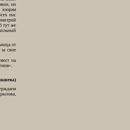
овни, он
 взорам
Всех нас
имитрий
б тут же
окольный
ница от
 за свое
мест на
ения».
якшева)
верждаем
Крылова,