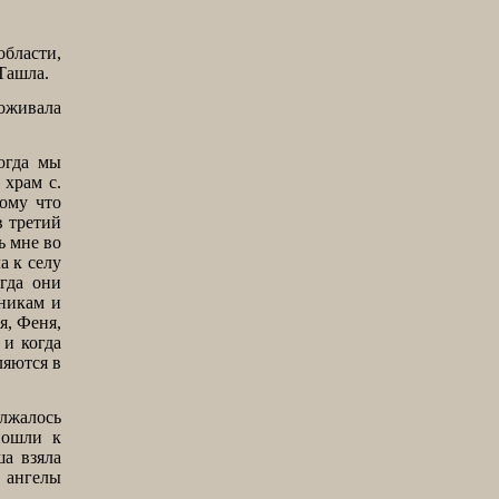
бласти,
 Ташла.
оживала
когда мы
 храм с.
ому что
в третий
ь мне во
а к селу
гда они
нникам и
я, Феня,
 и когда
ляются в
олжалось
пошли к
а взяла
ь ангелы