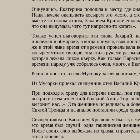
Очнувшись, Екатерина подошла к месту, где она
Паша начала окапывать косырем это место, а ст
вместе со своим отцом, Захарием Кривойченковы
что она выдумала, чего тут напрасно-то копать».
Только успел выговорить эти слова Захарий, к
пролежал в обмороке, а когда очнулся, взял лопа
же в этой ямке время от времени прокалывала к
косырем что-то твердое, она стала руками разры
которая лежала ликом кверху. Как только Параск
времени народу уже собралось очень много, а Ека
Решили послать в село Мусорку за священником, 
Из Мусорки приехал священник отец Василий Крыл
При подходе к храму для встречи иконы, под п
выкрики всем известной больной Анны Торловой (
выгонит нас...». Эта женщина исцелилась, а бол
Святой Троицы и на аналое поставили среди храм
Священником о. Василием Крыловым был тут же о
это время был случай: одна ташлинская женщин
После своих слов выбежала из храма, спрыгнула 
этого заболела.