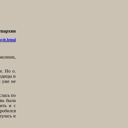
епархии
vit.html
молнии,
е. Но о.
родицы и
з уже не
слась по
вь была
ить и с
пробился
нулась и