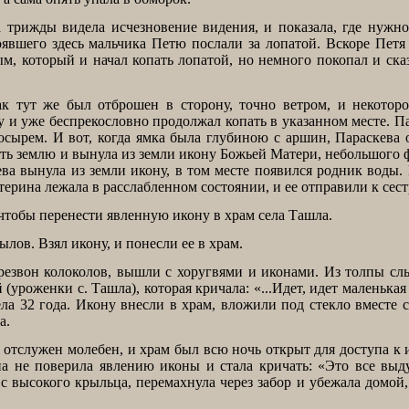
 трижды видела исчезновение видения, и показала, где нужно
оявшего здесь мальчика Петю послали за лопатой. Вскоре Пет
м, который и начал копать лопатой, но немного покопал и ска
ак тут же был отброшен в сторону, точно ветром, и некотор
ту и уже беспрекословно продолжал копать в указанном месте. П
осырем. И вот, когда ямка была глубиною с аршин, Параскева
вать землю и вынула из земли икону Божьей Матери, небольшого 
ева вынула из земли икону, в том месте появился родник воды.
терина лежала в расслабленном состоянии, и ее отправили к сест
чтобы перенести явленную икону в храм села Ташла.
ов. Взял икону, и понесли ее в храм.
ерезвон колоколов, вышли с хоругвями и иконами. Из толпы с
уроженки с. Ташла), которая кричала: «...Идет, идет маленькая
ела 32 года. Икону внесли в храм, вложили под стекло вместе 
а.
тслужен молебен, и храм был всю ночь открыт для доступа к 
а не поверила явлению иконы и стала кричать: «Это все выду
с высокого крыльца, перемахнула через забор и убежала домой,