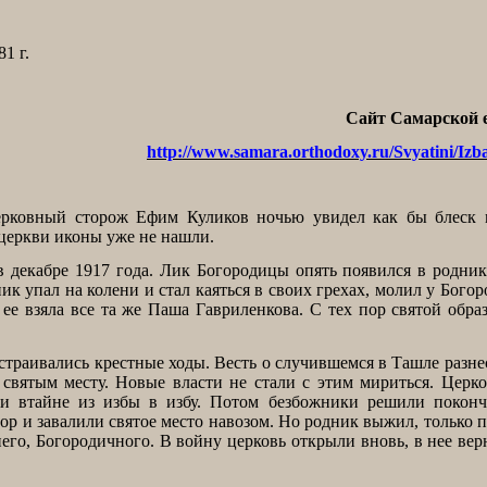
1 г.
Сайт Самарской 
http://www.samara.orthodoxy.ru/Svyatini/Izba
ерковный сторож Ефим Куликов ночью увидел как бы блеск 
 церкви иконы уже не нашли.
 декабре 1917 года. Лик Богородицы опять появился в родник
ик упал на колени и стал каяться в своих грехах, молил у Бого
ее взяла все та же Паша Гавриленкова. С тех пор святой обра
устраивались крестные ходы. Весть о случившемся в Ташле разне
вятым месту. Новые власти не стали с этим мириться. Церко
ли втайне из избы в избу. Потом безбожники решили поконч
ор и завалили святое место навозом. Но родник выжил, только 
него, Богородичного. В войну церковь открыли вновь, в нее вер