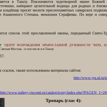
яется в Ташлу. Поклоняются чудотворной иконе Божией
сточнике, набирают целительной водицы для родных и близки
м кладбище просят молитв приснопамятных самарских подвижн
ил блаженного Степана, монахини Серафимы. По вере и сове
ится список этой прославленной иконы, переданный Свято-Т
ет
“ЦЕНТР ВОЗРОЖДЕНИЯ ПРАВОСЛАВНОЙ ДУХОВНОСТИ “ВЕРА, Н
вятым Местам, - в том числе и в Ташлу.
57.
 ссылок, также использованы материалы сайтов:
http://www.yra.al.ru/t
http://www.gallery-visconti.ru/catalog/icony/index.php?PAGEN_1=2#
Тропарь (глас 4):