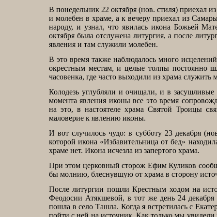
В понедельник 22 октября (нов. стиля) приехал 
и молебен в храме, а к вечеру приехал из Сама
народу, и узнал, что явилась икона Божьей Ма
октября была отслужена литургия, а после литу
явления и там служили молебен.
В это время также наблюдалось много исцелений
окрестным местам, и целые толпы постоянно ш
часовенка, где часто выходили из храма служить 
Колодезь углубляли и очищали, и в засушливые
момента явления иконы все это время сопровож
на это, в настоятеле храма Святой Троицы св
маловерие к явлению иконы.
И вот случилось чудо: в субботу 23 декабря (н
которой икона «Избавительница от бед» находила
храме нет. Икона исчезла из запертого храма.
При этом церковный сторож Ефим Куликов сообщи
бы молнию, блеснувшую от храма в сторону исто
После литургии пошли Крестным ходом на источ
Феодосии Атякшевой, в тот же день 24 декабря 
пошла в село Ташла. Когда я встретилась с Екат
пойти с ней на источник. Как только мы увидели