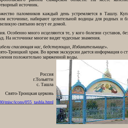
отворный источник.
жество паломников каждый день устремляется в Ташлу. Куп
том источнике, набирают целительной водицы для родных и б
 великую святыню везут ее домой.
. Особенно много исцеляются те, у кого болезни суставов, бе
уд. На источнике многие видят чудесные знамения.
 гибели спасающая нас, бедствующих, Избавительнице».
вято-Троицкий храм. Во время экскурсии дается информация о с
бления положительно заряженной воды.
Россия
г.Тольятти
с. Ташла
Свято-Троицкая церковь
80/misc/icons/055_tashla.html