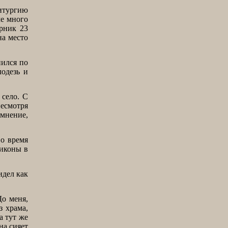
литургию
ме много
орник 23
на место
нился по
одезь и
 село. С
несмотря
мнение,
во время
 иконы в
идел как
о меня,
з храма,
а тут же
на сияет