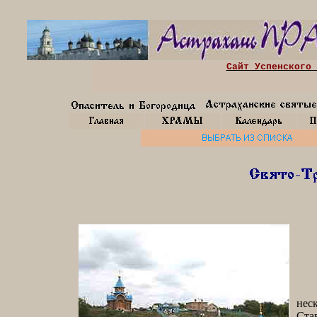
Сайт Успенского 
Ико
нес
Ста