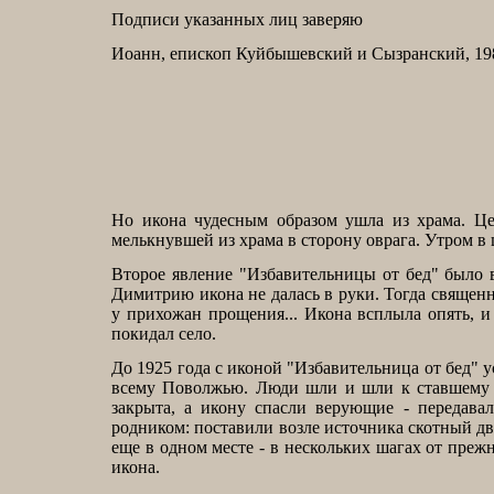
Подписи указанных лиц заверяю
Иоанн, епископ Куйбышевский и Сызранский, 198
Но икона чудесным образом ушла из храма. Ц
мелькнувшей из храма в сторону оврага. Утром в
Второе явление "Избавительницы от бед" было в
Димитрию икона не далась в руки. Тогда священн
у прихожан прощения... Икона всплыла опять, и 
покидал село.
До 1925 года с иконой "Избавительница от бед" 
всему Поволжью. Люди шли и шли к ставшему с
закрыта, а икону спасли верующие - передава
родником: поставили возле источника скотный дв
еще в одном месте - в нескольких шагах от преж
икона.