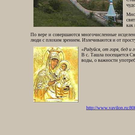
чуд
Мно
свя
как
По вере и совершаются многочисленные исцеления
люди с плохим зрением. Излечиваются и от прост
«Радуйся, от горя, бед и
В с. Ташла посещается С
воды, о важности употре
http://www.vavilon.ru:80