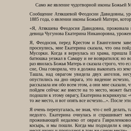
Само же явление чудотворной иконы Божьей Мат
Сообщение Атякшевой Феодосии Давидовны, уро
1885 года, о явлении иконы Божьей Матери, которо
«Я, Атякшева Феодосия Давидовна, проживала в
девица Чугунова Екатерина Никаноровна, уроженк
Я, Феодосия, перед Крестом и Евангелием заве
проснулись, мне Екатерина сказала, что она пой
Мусорки. Когда я вернулась из храма, пришла 
батюшка уезжал в Самару и не возвратился; но во
раз явилась Божья Матерь и сказала строго, что е
сне, Она говорила, что я должна выкопать из зем
Ташла, над оврагом увидела двух ангелов, не
опустились на дно оврага, это видение исчезло,
рассказала им обо всем этом, а они мне сказали, 
пойдем сейчас же вместе на то место, может быт
подошли к этому оврагу, Екатерина вскрикнула: «
то же место, и вот опять все исчезло...». После эт
Я очень перепугалась, не зная, что с ней делать,
недолго. Екатерина очнулась и спрашивает ме
проживающей недалеко от оврага Гавриленковой
косырь, и мы пошли. Когда мы подходили к овраг
несут икону и пропадают в том же самом месте», -