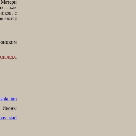
 Матери
х - как
иков, с
ршаются
роицким
АДЕЖДА,
ashla.htm
Иконы
nav_start