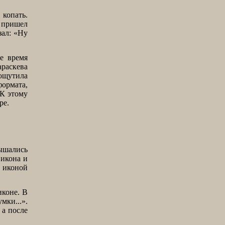
 копать.
я пришел
зал: «Ну
ое время
араскева
 ощутила
формата,
 К этому
ре.
лышались
 икона и
с иконой
иконе. В
мки...».
 а после