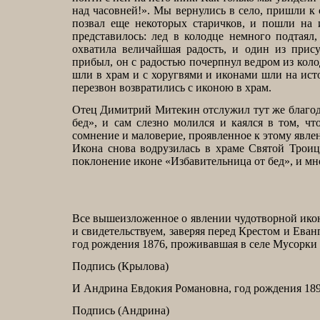
над часовней!». Мы вернулись в село, пришли к 
позвал еще некоторых старичков, и пошли на 
представилось: лед в колодце немного подтаял
охватила величайшая радость, и один из при
прибыл, он с радостью почерпнул ведром из колод
шли в храм и с хоругвями и иконами шли на ист
перезвон возвратились с иконою в храм.
Отец Димитрий Митекин отслужил тут же благод
бед», и сам слезно молился и каялся в том, ч
сомнение и маловерие, проявленное к этому явл
Икона снова водрузилась в храме Святой Троиц
поклонение иконе «Избавительница от бед», и м
Все вышеизложенное о явлении чудотворной ико
и свидетельствуем, заверяя перед Крестом и Ев
год рождения 1876, проживавшая в селе Мусорки С
Подпись (Крылова)
И Андрина Евдокия Романовна, год рождения 189
Подпись (Андрина)