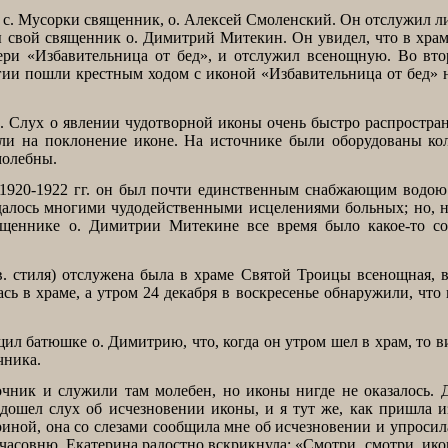
из с. Мусорки священник, о. Алексей Смоленский. Он отслужил 
ры свой священник о. Димитрий Митекин. Он увидел, что в хра
тери «Избавительница от бед», и отслужил всенощную. Во вт
ргии пошли крестным ходом с иконой «Избавительница от бед» 
. Слух о явлении чудотворной иконы очень быстро распростра
ли на поклонение иконе. На источнике были оборудованы кол
молебны.
 1920-1922 гг. он был почти единственным снабжающим водою
далось многими чудодейственными исцелениями больных; но, 
ященнике о. Димитрии Митекине все время было какое-то со
ов. стиля) отслужена была в храме Святой Троицы всенощная, 
сь в храме, а утром 24 декабря в воскресенье обнаружили, что
л батюшке о. Димитрию, что, когда он утром шел в храм, то в
чника.
ник и служили там молебен, но иконы нигде не оказалось. Д
дошел слух об исчезновении иконы, и я тут же, как пришла и
ериной, она со слезами сообщила мне об исчезновении и упросил
 часовню, Екатерина радостно вскрикнула: «Смотри, смотри, ико