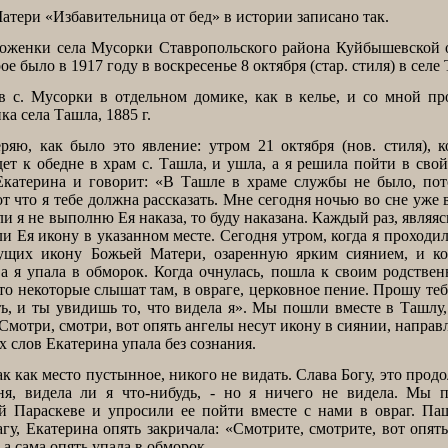
ери «Избавительница от бед» в истории записано так.
женки села Мусорки Ставропольского района Куйбышевской о
е было в 1917 году в воскресенье 8 октября (стар. стиля) в селе
 с. Мусорки в отдельном домике, как в келье, и со мной пр
а села Ташла, 1885 г.
ряю, как было это явление: утром 21 октября (нов. стиля), 
дет к обедне в храм с. Ташла, и ушла, а я решила пойти в свой
Екатерина и говорит: «В Ташле в храме службы не было, пот
т что я тебе должна рассказать. Мне сегодня ночью во сне уже 
сли я не выполню Ея наказа, то буду наказана. Каждый раз, являяс
ли Ея икону в указанном месте. Сегодня утром, когда я проходил
сущих икону Божьей Матери, озаренную ярким сиянием, и ко
 а я упала в обморок. Когда очнулась, пошла к своим родстве
что некоторые слышат там, в овраге, церковное пение. Прошу теб
ь, и ты увидишь то, что видела я». Мы пошли вместе в Ташлу,
Смотри, смотри, вот опять ангелы несут икону в сиянии, направ
их слов Екатерина упала без сознания.
 так как место пустынное, никого не видать. Слава Богу, это прод
ня, видела ли я что-нибудь, - но я ничего не видела. Мы 
 Параскеве и упросили ее пойти вместе с нами в овраг. Паш
у, Екатерина опять закричала: «Смотрите, смотрите, вот опят
 а сама опять упала в обморок.