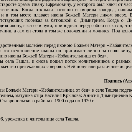
старосте храма Ивану Ефремовичу, у которого был ключ от час
источник. Когда открыли часовню и творила колодца, нашим
, и в том месте плавает икона Божьей Матери ликом вверх. 
сутствующих побежал за батюшкой о. Димитрием. Когда о. Д
езя икону, взял ее в руки, приподнял перед собою и сказал, что
очник, а сам он стоял в том же положении и молился. Под кол
арственный молебен перед иконою Божьей Матери «Избавитель
то это исчезновение иконы он принимает лично за свою вину,
ению иконы Божьей Матери «Избавительница от бед».
ы села Ташла, и снова пошел поток молитвенников с разных 
ножество притекающих с верою к Ней получали различные исцел
Подпись (Ат
ны Божьей Матери «Избавительница от бед» в селе Ташла подт
ангелием, матушка отца Василия Крылова: Анисия Димитриевна 
тавропольского района с 1900 года по 1920 г.
6, уроженка и жительница села Ташла.