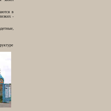
аются в
лизких -
здетные,
труктуре