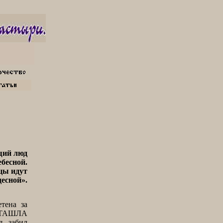
щий люд
бесной.
цы идут
десной».
тена за
е ТАШЛА
я забил